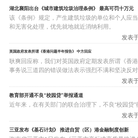
湖北襄阳出台《城市建筑垃圾治理条例》 最高可罚十万元
该《条例》规定，产生建筑垃圾的单位和个人应当
和无害化处理，优先就地就近消纳利用。
发表于：
英国政府发表所谓《香港问题半年报告》 中方回应
耿爽回应称，我们对英国政府定期发表所谓《香港
事务说三道四的错误做法表示强烈不满和坚决反对
发表于：
教育部开通不良“校园贷”举报通道
近年来，在有关部门的联合治理下，不良“校园贷
发表于：
三亚发布《基石计划》 推进自贸（区）港金融制度创新