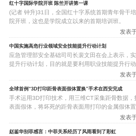
红十字国际学院开班 陈竺开讲第一课
(记者 钟升)31日，全国红十字系统首期青年骨
院开班，这也是学院成立以来的首期培训班。
发表于：
中国实施高危行业领域安全技能提升行动计划
应急管理部安全基础司司长裴文田在会上表示，实
提升行动计划，目的就是要利用职业技能提升行动
发表于：
全球首例“3D打印距骨表面假体置换”手术在西安完成
手术运用3D打印技术，用三维CT采集距骨数据
表面假体，将坏死的距骨表面用打印的金属假体置
发表于：
赵鉴华别菲感言：中菲关系经历了风雨看到了彩虹